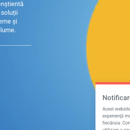
onștientă
 soluții
rne și
 lume.
Notificar
Acest website 
experienţă mu
fiecăruia. Co
utilizare a co