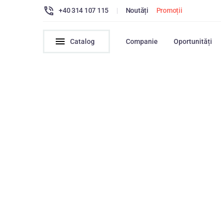
+40 314 107 115
|
Noutăți
Promoții
Catalog
Companie
Oportunități