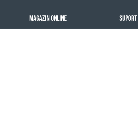
MAGAZIN ONLINE
SUPORT
Produse
Contact
Plata comenzilor
Ajutor
Livrarea comenzilor
Birouril
Calculator de livrare
Harta site
1999 - 2026 © Coral Club.
Toate drepturile rezervate
Coral Club România
Prețuri cu TVA
Termeni și
Condiții 
ANPC
inclus
Condiții
înregistr