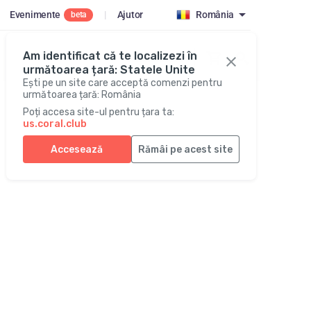
Evenimente
|
Ajutor
România
beta
Am identificat că te localizezi în
Autentificare
următoarea țară: Statele Unite
Ești pe un site care acceptă comenzi pentru
următoarea țară: România
Poți accesa site-ul pentru țara ta:
us.coral.club
Accesează
Rămâi pe acest site