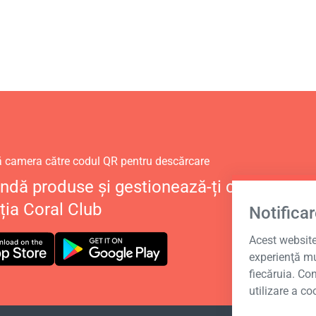
ă camera către codul QR pentru descărcare
dă produse și gestionează-ți contul perso
ția Coral Club
Notificar
Acest website 
experienţă mu
fiecăruia. Co
utilizare a co