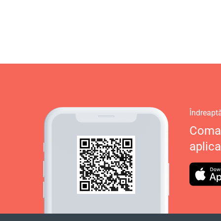
Îndreapt
Coman
aplica