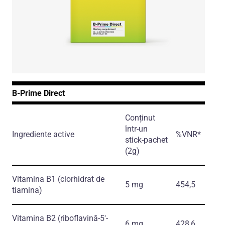
B-Prime Direct
Conținut
într-un
Ingrediente active
%VNR*
stick-pachet
(2g)
Vitamina B1
(clorhidrat de
5 mg
454,5
tiamina)
Vitamina B2
(riboflavină-5′-
6 mg
428,6