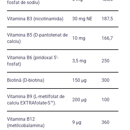
fosfat de sodiu)
Vitamina B3
(nicotinamida)
30 mg NE
187,5
Vitamina B5
(D-pantotenat de
10 mg
166,7
calciu)
Vitamina B6
(piridoxal 5′-
3,5 mg
250
fosfat)
Biotină
(D-biotina)
150 μg
300
Vitamina B9
(L-metilfolat de
200 μg
100
calciu EXTRAfolate-S™)
.
Vitamina B12
9 μg
360
(metilcobalamina)