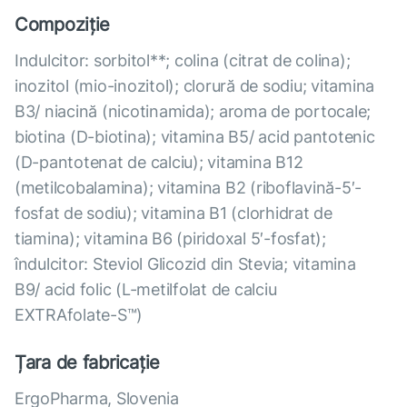
Compoziție
Indulcitor: sorbitol**; colina (citrat de colina);
inozitol (mio-inozitol); clorură de sodiu; vitamina
B3/ niacină (nicotinamida); aroma de portocale;
biotina (D-biotina); vitamina B5/ acid pantotenic
(D-pantotenat de calciu); vitamina B12
(metilcobalamina); vitamina B2 (riboflavină-5′-
fosfat de sodiu); vitamina B1 (clorhidrat de
tiamina); vitamina B6 (piridoxal 5′-fosfat);
îndulcitor: Steviol Glicozid din Stevia; vitamina
B9/ acid folic (L-metilfolat de calciu
EXTRAfolate-S™)
Țara de fabricație
ErgoPharma, Slovenia