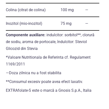
Colina
(citrat de colina)
100 mg
―
Inozitol
(mio-inozitol)
75 mg
―
Сomponente auxiliare:
indulcitor: sorbitol**, clorură
de sodiu, aroma de portocale, îndulcitor: Steviol
Glicozid din Stevia
*Valoare Nutritionala de Referinta cf. Regulament
1169/2011
―Doza zilnica nu a fost stabilita
**Consumul excesiv poate avea efect laxativ.
EXTRAfolate-S este o marcă a Gnosis S.p.A., Italia