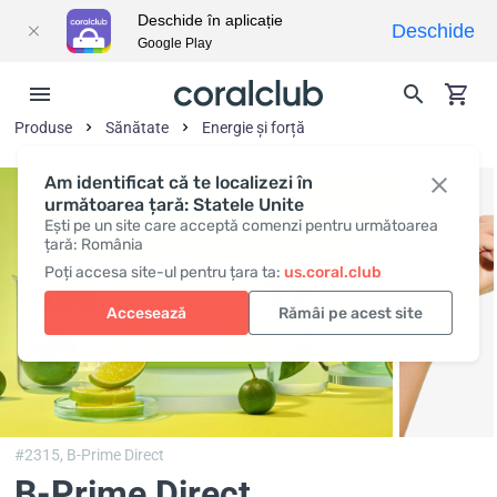
Deschide în aplicație
Deschide
Google Play
Produse
Sănătate
Energie și forță
Am identificat că te localizezi în
următoarea țară: Statele Unite
Ești pe un site care acceptă comenzi pentru următoarea
țară: România
Poți accesa site-ul pentru țara ta:
us.coral.club
Accesează
Rămâi pe acest site
#2315,
B-Prime Direct
B-Prime Direct