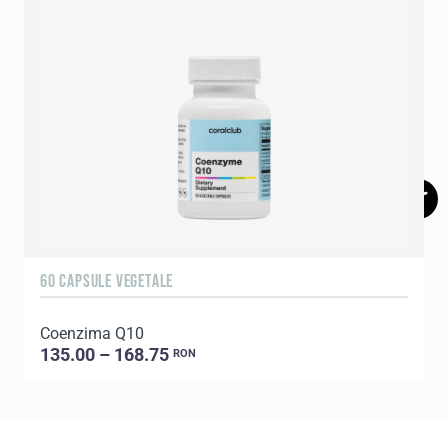
60 CAPSULE VEGETALE
6
Coenzima Q10
P
135.00 – 168.75
RON