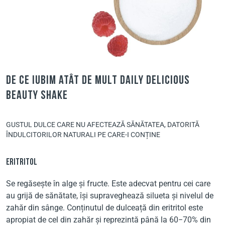
De ce iubim atât de mult Daily Delicious
Beauty Shake
GUSTUL DULCE CARE NU AFECTEAZĂ SĂNĂTATEA, DATORITĂ
ÎNDULCITORILOR NATURALI PE CARE-I CONȚINE
ERITRITOL
Se regăsește în alge și fructe. Este adecvat pentru cei care
au grijă de sănătate, își supraveghează silueta și nivelul de
zahăr din sânge. Conținutul de dulceață din eritritol este
apropiat de cel din zahăr și reprezintă până la 60−70% din