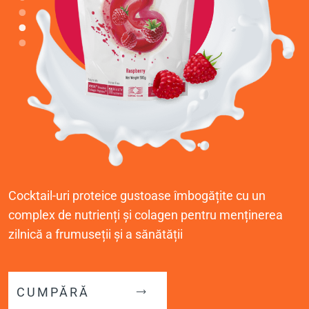
Cocktail-uri proteice gustoase îmbogățite cu un
complex de nutrienți și colagen pentru menținerea
zilnică a frumuseții și a sănătății
CUMPĂRĂ