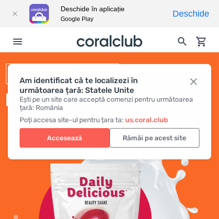
Deschide în aplicație
Deschide
Google Play
BEAUTY SHAKE
Am identificat că te localizezi în
următoarea țară: Statele Unite
DAILY DELICIOUS BEAUTY SHAKE
Ești pe un site care acceptă comenzi pentru următoarea
țară: România
Poți accesa site-ul pentru țara ta:
us.coral.club
Accesează
Rămâi pe acest site