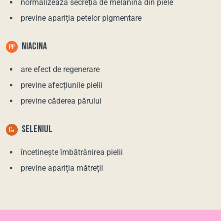
normalizează secreția de melanină din piele
previne apariția petelor pigmentare
NIACINA
are efect de regenerare
previne afecțiunile pielii
previne căderea părului
SELENIUL
încetinește îmbătrânirea pielii
previne apariția mătreții