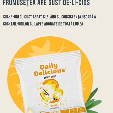
Frumusețea are gust de-li-cios
SHAKE-URI CU GUST AERAT ȘI BLÂND CU CONSISTENȚA UȘOARĂ A
COCKTAIL-URILOR CU LAPTE ADORATE DE TOATĂ LUMEA