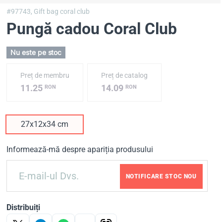
#97743,
Gift bag coral club
Pungă cadou Coral Club
Nu este pe stoc
Preț de membru
Preț de catalog
11.25
14.09
RON
RON
27x12x34 cm
Informează-mă despre apariția produsului
NOTIFICARE STOC NOU
Distribuiți