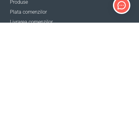
Produse
Plata comenzilor
Livrarea comenzilor
Calculator de livrare
Harta site
SUPORT
Contacte
Ajutor
Birourile noastre
SITE-URILE NOASTRE
Evenimente
CBA