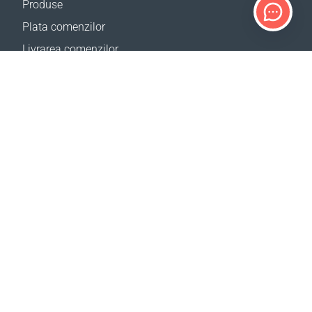
Produse
Plata comenzilor
Livrarea comenzilor
Calculator de livrare
Harta site
SUPORT
Contacte
Ajutor
Birourile noastre
SITE-URILE NOASTRE
Evenimente
CBA