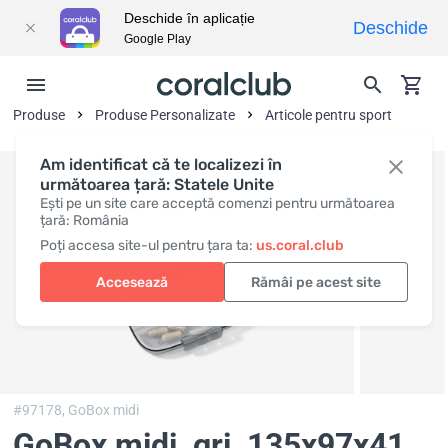
Deschide în aplicație
Deschide
Google Play
Produse
Produse Personalizate
Articole pentru sport
Am identificat că te localizezi în
următoarea țară: Statele Unite
Ești pe un site care acceptă comenzi pentru următoarea
țară: România
Poți accesa site-ul pentru țara ta:
us.coral.club
Accesează
Rămâi pe acest site
#97178,
GoBox midi
GoBox midi, gri
, 135х97х41