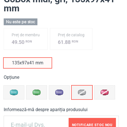
mm
Nu este pe stoc
Preț de membru
Preț de catalog
49.50
61.88
RON
RON
135х97х41 mm
Opțiune
Informează-mă despre apariția produsului
NOTIFICARE STOC NOU