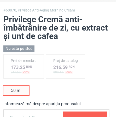
#60070,
Privilege Anti-Aging Morning Cream
Privilege Cremă anti-
îmbătrânire de zi, cu extract
și unt de cafea
Nu este pe stoc
Preț de membru
Preț de catalog
173.25
216.59
RON
RON
247.50
309.41
-30%
-30%
50 ml
Informează-mă despre apariția produsului