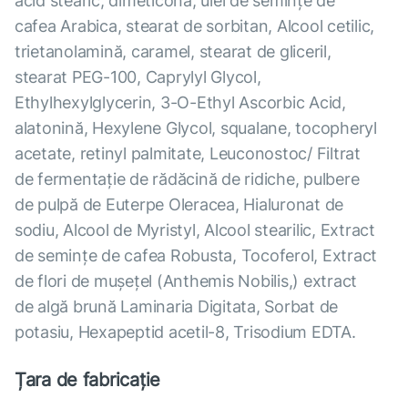
acid stearic, dimeticonă, ulei de semințe de
cafea Arabica, stearat de sorbitan, Alcool cetilic,
trietanolamină, caramel, stearat de gliceril,
stearat PEG-100, Caprylyl Glycol,
Ethylhexylglycerin, 3-O-Ethyl Ascorbic Acid,
alatonină, Hexylene Glycol, squalane, tocopheryl
acetate, retinyl palmitate, Leuconostoc/ Filtrat
de fermentație de rădăcină de ridiche, pulbere
de pulpă de Euterpe Oleracea, Hialuronat de
sodiu, Alcool de Myristyl, Alcool stearilic, Extract
de semințe de cafea Robusta, Tocoferol, Extract
de flori de mușețel (Anthemis Nobilis,) extract
de algă brună Laminaria Digitata, Sorbat de
potasiu, Hexapeptid acetil-8, Trisodium EDTA.
Țara de fabricație