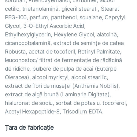
sorbitan, Phenoxyethanol, carbomer, alcool
cetilic, trietanolamină, gliceril stearat , Stearat
PEG-100, parfum, panthenol, squalane, Caprylyl
Glycol, 3-O-Ethyl Ascorbic Acid,
Ethylhexylglycerin, Hexylene Glycol, alatoină,
cicanocobalamină, extract de semințe de cafea
Robusta, acetat de tocoferil, Retinyl Palmitate,
leuconostoc/ filtrat de fermentație de rădăcină
de ridiche, pulbere de pulpă de acai (Euterpe
Oleracea), alcool myristyl, alcool stearilic,
extract de flori de mușețel (Anthemis Nobilis),
extract de algă brună (Laminaria Digitata),
hialuronat de sodiu, sorbat de potasiu, tocoferol,
Acetyl Hexapeptide-8, Trisodium EDTA.
Țara de fabricație