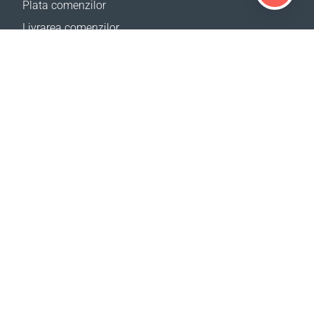
Plata comenzilor
Livrarea comenzilor
Calculator de livrare
Harta site
SUPORT
Contacte
Ajutor
Birourile noastre
SITE-URILE NOASTRE
Evenimente
CBA