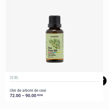
30 ML
1
Ulei de arbore de ceai
E
72.00 – 90.00
RON