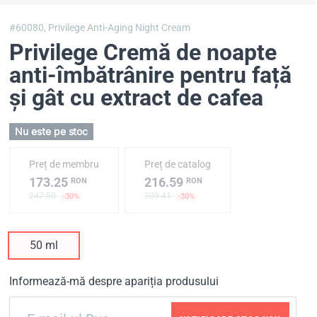
#60080,
Privilege Anti-Aging Night Cream
Privilege Cremă de noapte
anti-îmbătrânire pentru față
și gât cu extract de cafea
Nu este pe stoc
Preț de membru
Preț de catalog
173.25
216.59
RON
RON
247.50
309.41
-30%
-30%
50 ml
Informează-mă despre apariția produsului