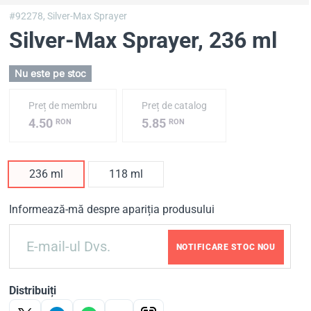
#92278,
Silver-Max Sprayer
Silver-Max Sprayer
, 236 ml
Nu este pe stoc
Preț de membru
Preț de catalog
4.50
5.85
RON
RON
236 ml
118 ml
Informează-mă despre apariția produsului
NOTIFICARE STOC NOU
Distribuiți