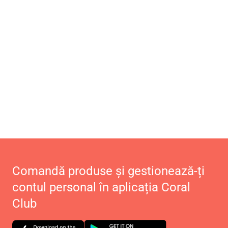
Comandă produse și gestionează-ți
contul personal în aplicația Coral
Club