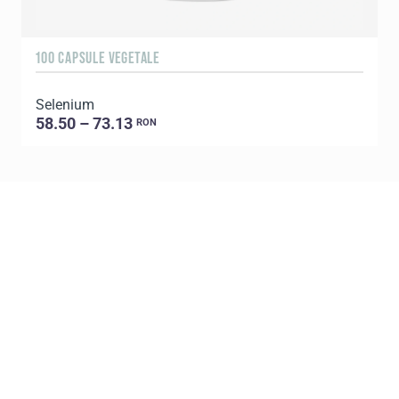
100 CAPSULE VEGETALE
3
Selenium
58.50 – 73.13
RON