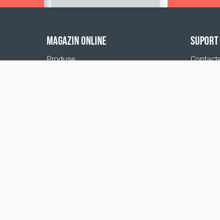
MAGAZIN ONLINE
SUPORT
Produse
Contact
Plata comenzilor
Ajutor
Livrarea comenzilor
Birouril
Calculator de livrare
Harta site
1999 - 2026 © Coral Club.
Toate drepturile rezervate
Coral Club România
Prețuri cu TVA
Termeni și
Condiții 
ANPC
inclus
Condiții
înregistr