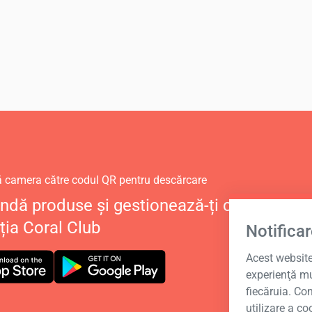
ă camera către codul QR pentru descărcare
dă produse și gestionează-ți contul perso
ția Coral Club
Notificar
Acest website 
experienţă mu
fiecăruia. Co
utilizare a co