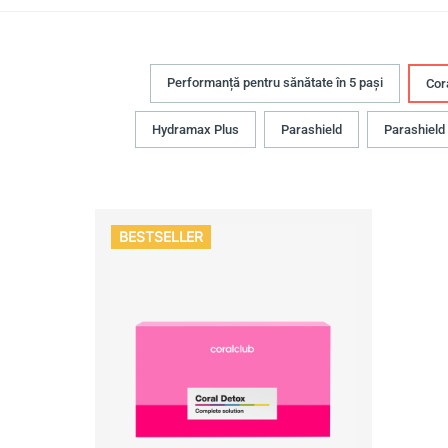
Performanță pentru sănătate în 5 pași
Cor
Hydramax Plus
Parashield
Parashield
BESTSELLER