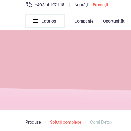
+40 314 107 115
|
Noutăți
Promoții
Catalog
Companie
Oportunități
Produse
Soluții complexe
Coral Detox