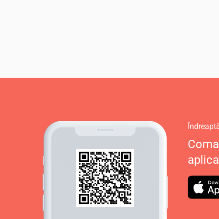
Îndreapt
Coman
aplica