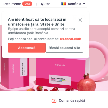
Evenimente
|
Ajutor
România
beta
Autentificare
Am identificat că te localizezi în
următoarea țară: Statele Unite
Ești pe un site care acceptă comenzi pentru
următoarea țară: România
Poți accesa site-ul pentru țara ta:
us.coral.club
Accesează
Rămâi pe acest site
Comanda rapidă