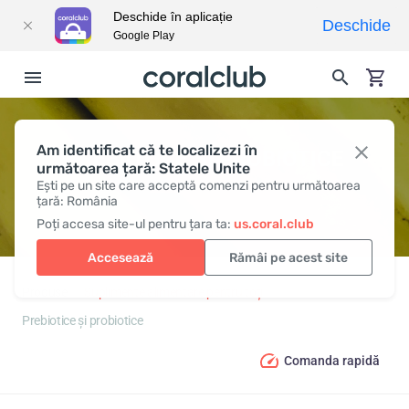
Deschide în aplicație
Deschide
Google Play
Am identificat că te localizezi în
PREBIOTICE ȘI PROBIOTICE
următoarea țară: Statele Unite
Ești pe un site care acceptă comenzi pentru următoarea
țară: România
Poți accesa site-ul pentru țara ta:
us.coral.club
Accesează
Rămâi pe acest site
Produse
Suplimente alimentare pentru toți
Prebiotice și probiotice
Comanda rapidă