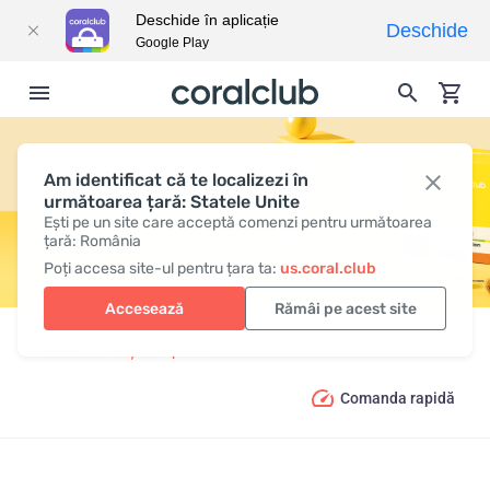
Deschide în aplicație
Deschide
Google Play
Am identificat că te localizezi în
PARASHIELD
următoarea țară: Statele Unite
Ești pe un site care acceptă comenzi pentru următoarea
țară: România
Poți accesa site-ul pentru țara ta:
us.coral.club
Accesează
Rămâi pe acest site
Produse
Soluții complexe
Parashield
Comanda rapidă